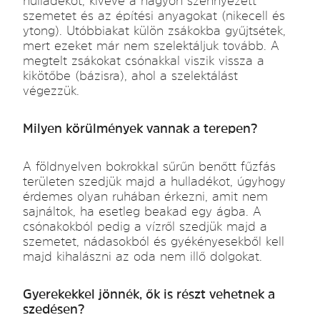
hulladékot, kivéve a nagyon szennyezett
szemetet és az építési anyagokat (nikecell és
ytong). Utóbbiakat külön zsákokba gyűjtsétek,
mert ezeket már nem szelektáljuk tovább. A
megtelt zsákokat csónakkal viszik vissza a
kikötőbe (bázisra), ahol a szelektálást
végezzük.
Milyen körülmények vannak a terepen?
A földnyelven bokrokkal sűrűn benőtt fűzfás
területen szedjük majd a hulladékot, úgyhogy
érdemes olyan ruhában érkezni, amit nem
sajnáltok, ha esetleg beakad egy ágba. A
csónakokból pedig a vízről szedjük majd a
szemetet, nádasokból és gyékényesekből kell
majd kihalászni az oda nem illő dolgokat.
Gyerekekkel jönnék, ők is részt vehetnek a
szedésen?