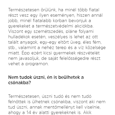
Természetesen örülünk, ha minél több fiatal
részt vesz egy ilyen eseményen, hiszen annál
jobb, minél fiatalabb korban bevonjuk a
gyerekeket a természetvédelmi akciókba.
Viszont egy szemétszedés, pláne folyami
hulladékok esetén, veszélyes is lehet az ott
talált anyagok, egy-egy eltört üveg, éles fém,
stb., valamint a nehéz terep és a víz közelsége
miatt. Épp ezért kicsi gyermekek részvételét
nem javasoljuk, de saját felelősségedre részt
vehet a programon.
Nem tudok úszni, én is beülhetek a
csónakba?
Természetesen, úszni tudó és nem tudó
felnőttek is ülhetnek csónakba, viszont aki nem
tud úszni, annak mentőmellényt kell viselnie,
ahogy a 14 év alatti gyerekeknek is. Akik