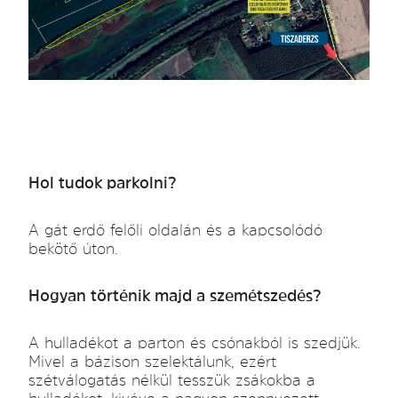
Hol tudok parkolni?
A gát erdő felőli oldalán és a kapcsolódó
bekötő úton.
Hogyan történik majd a szemétszedés?
A hulladékot a parton és csónakból is szedjük.
Mivel a bázison szelektálunk, ezért
szétválogatás nélkül tesszük zsákokba a