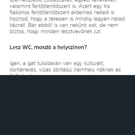
valamint fertőtlenítőszert is. Azért egy kis
flakonos fertőtlenítőszert érdemes neked is
hoznod, hogy a terepen is mindig legyen nálad
kéznél. Bár ebből is van nekünk sok, de nem
biztos, hogy minden résztvevőnek jut.
Lesz WC, mosdó a helyszínen?
Igen, a gát túloldalán van egy kulturált,
konténeres, vizes öblítésű illemhely nőknek és
férfiaknak is.
Lesznek szúnyogok? Naptej szükséges?
Bár koratavasszal lesz a szedés, de a meleg
időben bizony megjelenhetnek a szúnyogok is,
mi már március elején találkoztunk velük.
Ráadásul az ártéri bozótosok, nádasok a
kedvenc területeik, ezért mindenképp hozz