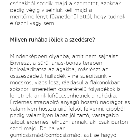
csónakból szedik majd a szemetet, azoknak
pedig végig viselniük kell majd a
mentőmellényt függetlenül attól, hogy tudnak-
e úszni vagy sem.
Milyen ruhába jöjjek a szedésre?
Mindenképpen olyanba, amit nem sajnálsz.
Egyrészt a sűrű, ágas-bogas terepen
beleakadhatsz az ágakba, másrészt az
összeszedett hulladék – ne szépítsünk –
mocskos, vizes lesz, ráadásul a flakonokban
sokszor ismeretlen összetételű folyadékok is
lehetnek, amik kifröccsenhetnek a ruhádra.
Érdemes strapabíró anyagú hosszú nadrágot és
valamilyen hosszú ujjú felsőt felvenni, cipőből
pedig valamilyen lábat jól tartó, vastagabb
talpút érdemes felhúzni annak, aki csak parton
szed majd. De ha van
gumicsizmád/combcsizmád, azt se hagyd