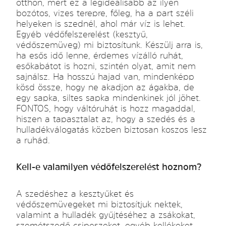
otthon, mert ez a legideálisabb az ilyen
bozótos, vizes terepre, főleg, ha a part széli
helyeken is szednél, ahol már víz is lehet.
Egyéb védőfelszerelést (kesztyű,
védőszemüveg) mi biztosítunk. Készülj arra is,
ha esős idő lenne, érdemes vízálló ruhát,
esőkabátot is hozni, szintén olyat, amit nem
sajnálsz. Ha hosszú hajad van, mindenképp
kösd össze, hogy ne akadjon az ágakba, de
egy sapka, siltes sapka mindenkinek jól jöhet.
FONTOS, hogy váltóruhát is hozz magaddal,
hiszen a tapasztalat az, hogy a szedés és a
hulladékválogatás közben biztosan koszos lesz
a ruhád.
Kell-e valamilyen védőfelszerelést hoznom?
A szedéshez a kesztyűket és
védőszemüvegeket mi biztosítjuk nektek,
valamint a hulladék gyűjtéséhez a zsákokat,
szemétszedő csipeszeket, egyéb kellékeket,