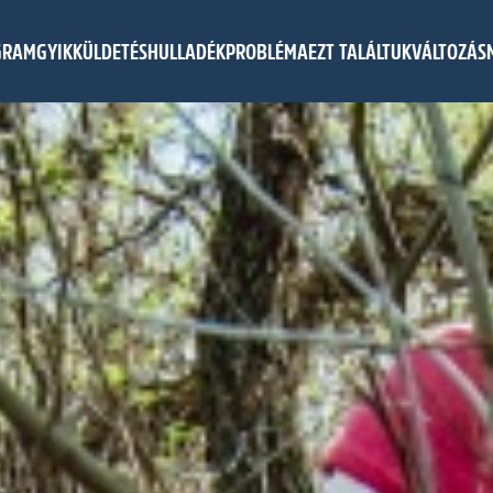
GRAM
GYIK
KÜLDETÉS
HULLADÉKPROBLÉMA
EZT TALÁLTUK
VÁLTOZÁS