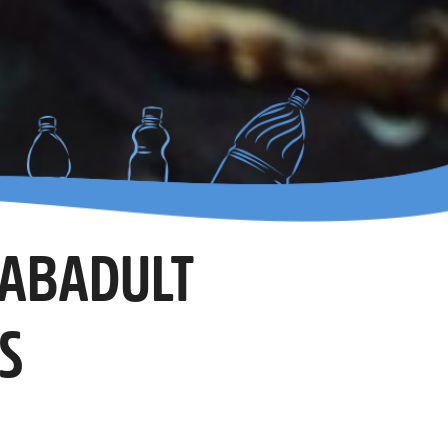
ZABADULT
S