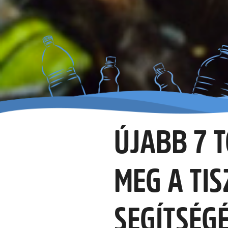
ÚJABB 7 
MEG A TIS
SEGÍTSÉG